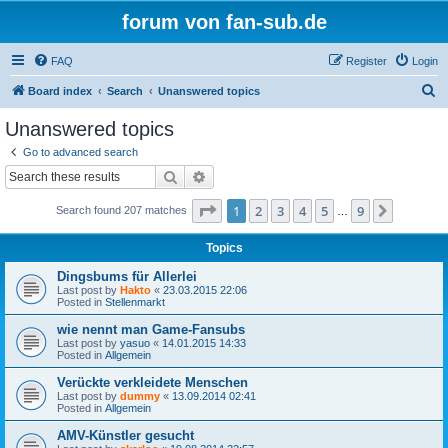
forum von fan-sub.de
FAQ
Register
Login
S
Board index
Search
Unanswered topics
e
Unanswered topics
a
Go to advanced search
r
Search
Advanced search
c
Page
1
of
9
1
2
3
4
5
9
Next
Search found 207 matches
h
…
Topics
Dingsbums für Allerlei
Last post by
Hakto
«
23.03.2015 22:06
Posted in
Stellenmarkt
wie nennt man Game-Fansubs
Last post by
yasuo
«
14.01.2015 14:33
Posted in
Allgemein
Verückte verkleidete Menschen
Last post by
dummy
«
13.09.2014 02:41
Posted in
Allgemein
AMV-Künstler gesucht