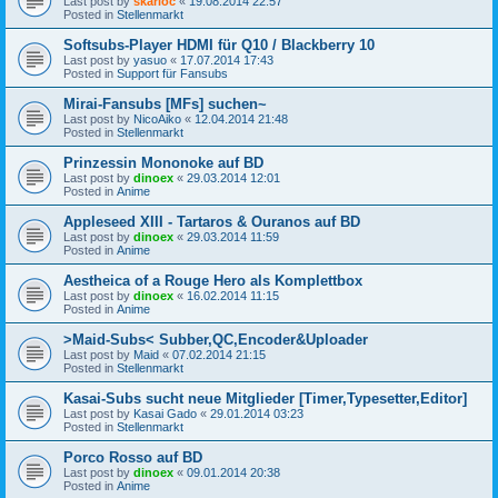
Last post by
skarloc
«
19.08.2014 22:57
Posted in
Stellenmarkt
Softsubs-Player HDMI für Q10 / Blackberry 10
Last post by
yasuo
«
17.07.2014 17:43
Posted in
Support für Fansubs
Mirai-Fansubs [MFs] suchen~
Last post by
NicoAiko
«
12.04.2014 21:48
Posted in
Stellenmarkt
Prinzessin Mononoke auf BD
Last post by
dinoex
«
29.03.2014 12:01
Posted in
Anime
Appleseed XIII - Tartaros & Ouranos auf BD
Last post by
dinoex
«
29.03.2014 11:59
Posted in
Anime
Aestheica of a Rouge Hero als Komplettbox
Last post by
dinoex
«
16.02.2014 11:15
Posted in
Anime
>Maid-Subs< Subber,QC,Encoder&Uploader
Last post by
Maid
«
07.02.2014 21:15
Posted in
Stellenmarkt
Kasai-Subs sucht neue Mitglieder [Timer,Typesetter,Editor]
Last post by
Kasai Gado
«
29.01.2014 03:23
Posted in
Stellenmarkt
Porco Rosso auf BD
Last post by
dinoex
«
09.01.2014 20:38
Posted in
Anime